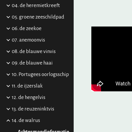
04. de heremietkreeft
05. groene zeeschildpad
06. de zeekoe
07. anemoonvis
08. de blauwe vinvis
09. de blauwe haai
10. Portugees oorlogsschip
11. de ijzerslak
12. de hengelvis
13. de reuzeninktvis
14. de walrus
Achtergrondinformatie