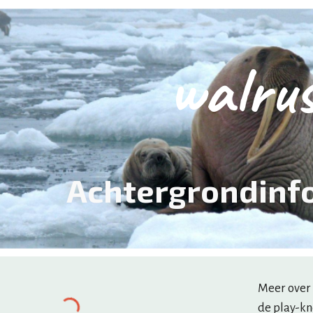
ip to main content
Skip to navigat
walru
Achtergrondinf
Meer over 
de play-kn