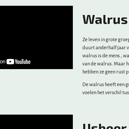
Walrus
Ze leven in grote groe
duurt anderhalf jaar v
walrus is de mens., w
van de walrus. Maar h
hebben ze geen rust p
De walrus heeft een gr
voelen het verschil tu
IJsbeer