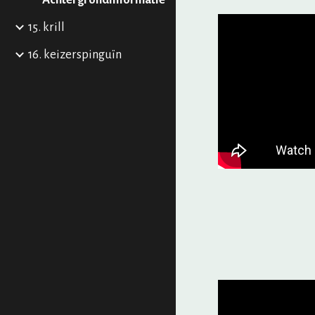
15. krill
16. keizerspinguïn