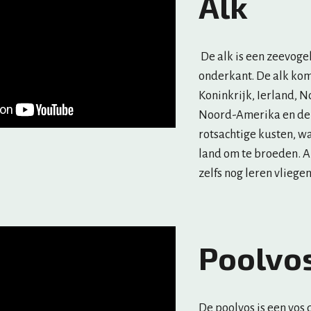
Alk
 De alk is een zeevogel en heeft een zwarte bovenkant en een witte 
onderkant. De alk komt
Koninkrijk, Ierland, 
Noord-Amerika en de F
rotsachtige kusten, wa
land om te broeden. Al
zelfs nog leren vliegen
Poolvo
De poolvos is een vos 